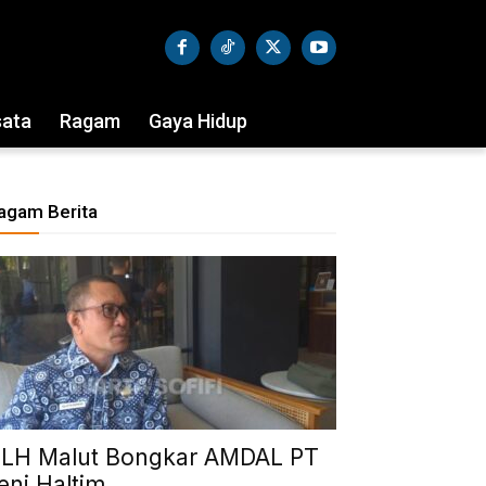
sata
Ragam
Gaya Hidup
agam Berita
LH Malut Bongkar AMDAL PT
eni Haltim