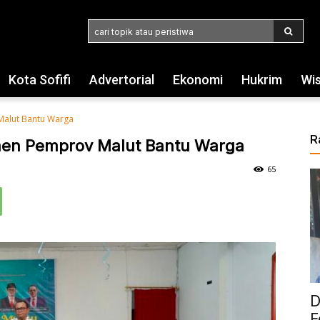
cari topik atau peristiwa
Kota Sofifi
Advertorial
Ekonomi
Hukrim
Wi
Malut Bantu Warga
R
men Pemprov Malut Bantu Warga
65
D
F