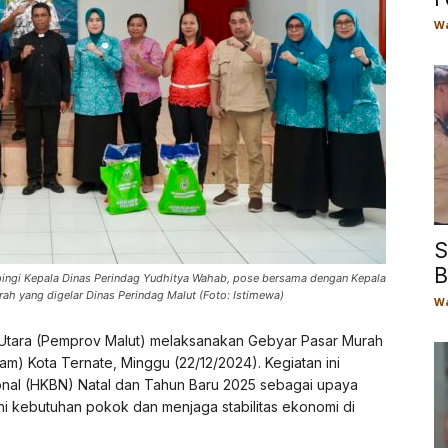
Wa
S
B
pingi Kepala Dinas Perindag Yudhitya Wahab, pose bersama dengan Kepala
ah yang digelar Dinas Perindag Malut (Foto: Istimewa)
Wa
 Utara (Pemprov Malut) melaksanakan Gebyar Pasar Murah
am) Kota Ternate, Minggu (22/12/2024). Kegiatan ini
onal (HKBN) Natal dan Tahun Baru 2025 sebagai upaya
i kebutuhan pokok dan menjaga stabilitas ekonomi di