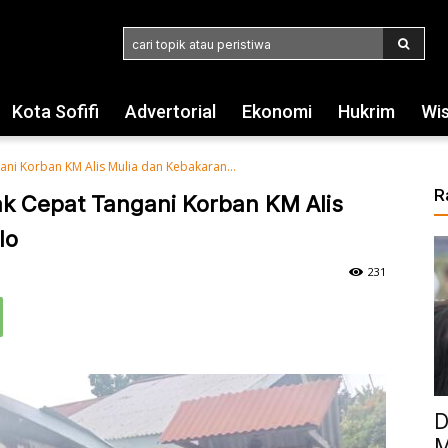
cari topik atau peristiwa
Kota Sofifi
Advertorial
Ekonomi
Hukrim
Wi
ni Korban KM Alis Mulia dan Kebakaran...
R
k Cepat Tangani Korban KM Alis
lo
231
D
M