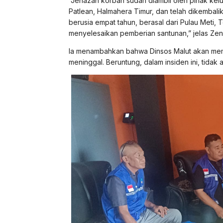
“Jenazah korban sudah diambil oleh pihak kel
Patlean, Halmahera Timur, dan telah dikembali
berusia empat tahun, berasal dari Pulau Meti,
menyelesaikan pemberian santunan,” jelas Zen
Ia menambahkan bahwa Dinsos Malut akan me
meninggal. Beruntung, dalam insiden ini, tidak 