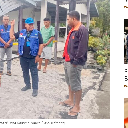
Wa
P
B
Wa
ran di Desa Gosoma Tobelo (Foto: Istimewa)