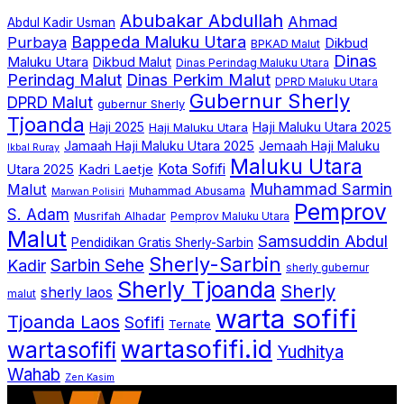
Abubakar Abdullah
Ahmad
Abdul Kadir Usman
Bappeda Maluku Utara
Purbaya
Dikbud
BPKAD Malut
Dinas
Maluku Utara
Dikbud Malut
Dinas Perindag Maluku Utara
Perindag Malut
Dinas Perkim Malut
DPRD Maluku Utara
Gubernur Sherly
DPRD Malut
gubernur Sherly
Tjoanda
Haji Maluku Utara 2025
Haji 2025
Haji Maluku Utara
Jamaah Haji Maluku Utara 2025
Jemaah Haji Maluku
Ikbal Ruray
Maluku Utara
Kota Sofifi
Utara 2025
Kadri Laetje
Muhammad Sarmin
Malut
Muhammad Abusama
Marwan Polisiri
Pemprov
S. Adam
Musrifah Alhadar
Pemprov Maluku Utara
Malut
Samsuddin Abdul
Pendidikan Gratis Sherly-Sarbin
Sherly-Sarbin
Sarbin Sehe
Kadir
sherly gubernur
Sherly Tjoanda
Sherly
sherly laos
malut
warta sofifi
Tjoanda Laos
Sofifi
Ternate
wartasofifi.id
wartasofifi
Yudhitya
Wahab
Zen Kasim