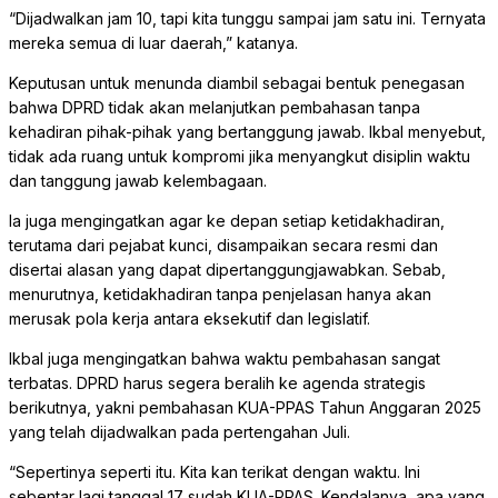
“Dijadwalkan jam 10, tapi kita tunggu sampai jam satu ini. Ternyata
mereka semua di luar daerah,” katanya.
Keputusan untuk menunda diambil sebagai bentuk penegasan
bahwa DPRD tidak akan melanjutkan pembahasan tanpa
kehadiran pihak-pihak yang bertanggung jawab. Ikbal menyebut,
tidak ada ruang untuk kompromi jika menyangkut disiplin waktu
dan tanggung jawab kelembagaan.
Ia juga mengingatkan agar ke depan setiap ketidakhadiran,
terutama dari pejabat kunci, disampaikan secara resmi dan
disertai alasan yang dapat dipertanggungjawabkan. Sebab,
menurutnya, ketidakhadiran tanpa penjelasan hanya akan
merusak pola kerja antara eksekutif dan legislatif.
Ikbal juga mengingatkan bahwa waktu pembahasan sangat
terbatas. DPRD harus segera beralih ke agenda strategis
berikutnya, yakni pembahasan KUA-PPAS Tahun Anggaran 2025
yang telah dijadwalkan pada pertengahan Juli.
“Sepertinya seperti itu. Kita kan terikat dengan waktu. Ini
sebentar lagi tanggal 17 sudah KUA-PPAS. Kendalanya, apa yang