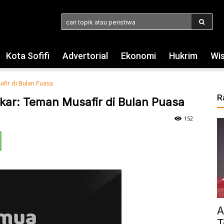
cari topik atau peristiwa
Kota Sofifi
Advertorial
Ekonomi
Hukrim
Wi
afir di Bulan Puasa
R
akar: Teman Musafir di Bulan Puasa
152
A
T