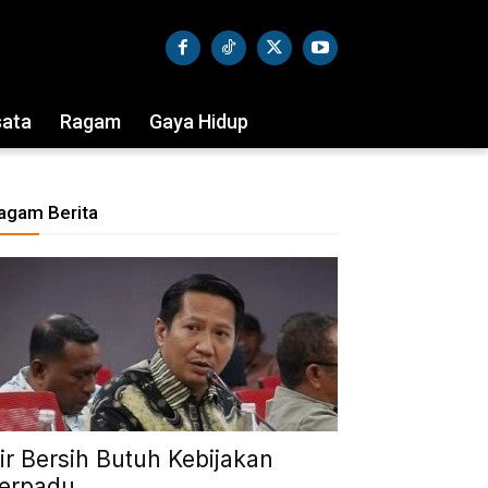
sata
Ragam
Gaya Hidup
agam Berita
ir Bersih Butuh Kebijakan
erpadu