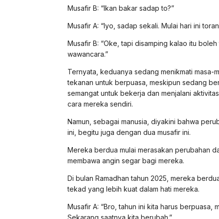
Musafir B: “Ikan bakar sadap to?”
Musafir A: “Iyo, sadap sekali. Mulai hari ini to
Musafir B: “Oke, tapi disamping kalao itu bole
wawancara.”
Ternyata, keduanya sedang menikmati masa-ma
tekanan untuk berpuasa, meskipun sedang ber
semangat untuk bekerja dan menjalani aktivit
cara mereka sendiri.
Namun, sebagai manusia, diyakini bahwa peruba
ini, begitu juga dengan dua musafir ini.
Mereka berdua mulai merasakan perubahan dal
membawa angin segar bagi mereka.
Di bulan Ramadhan tahun 2025, mereka berdua 
tekad yang lebih kuat dalam hati mereka.
Musafir A: “Bro, tahun ini kita harus berpuasa, m
Sekarang saatnya kita berubah.”