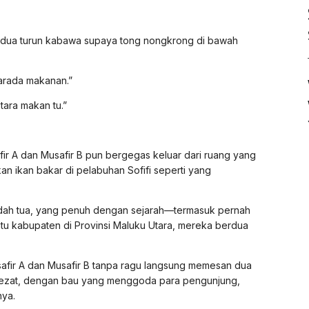
ng dua turun kabawa supaya tong nongkrong di bawah
tarada makanan.”
tara makan tu.”
ir A dan Musafir B pun bergegas keluar dari ruang yang
n ikan bakar di pelabuhan Sofifi seperti yang
dah tua, yang penuh dengan sejarah—termasuk pernah
 satu kabupaten di Provinsi Maluku Utara, mereka berdua
afir A dan Musafir B tanpa ragu langsung memesan dua
ta lezat, dengan bau yang menggoda para pengunjung,
nya.