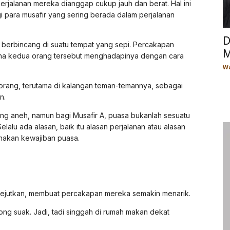
erjalanan mereka dianggap cukup jauh dan berat. Hal ini
gi para musafir yang sering berada dalam perjalanan
D
g berbincang di suatu tempat yang sepi. Percakapan
M
na kedua orang tersebut menghadapinya dengan cara
Wa
orang, terutama di kalangan teman-temannya, sebagai
n.
ang aneh, namun bagi Musafir A, puasa bukanlah sesuatu
alu ada alasan, baik itu alasan perjalanan atau alasan
nakan kewajiban puasa.
gejutkan, membuat percakapan mereka semakin menarik.
ong suak. Jadi, tadi singgah di rumah makan dekat