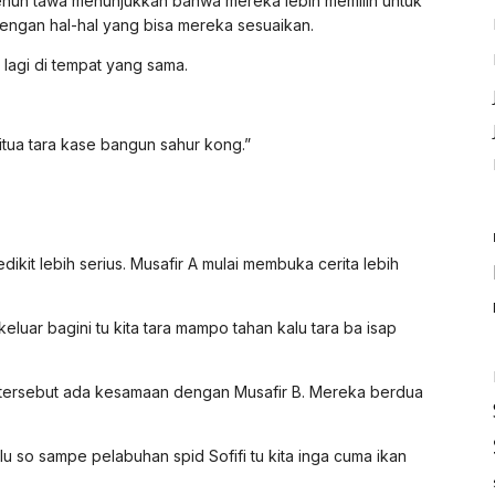
enuh tawa menunjukkan bahwa mereka lebih memilih untuk
dengan hal-hal yang bisa mereka sesuaikan.
agi di tempat yang sama.
aitua tara kase bangun sahur kong.”
kit lebih serius. Musafir A mulai membuka cerita lebih
keluar bagini tu kita tara mampo tahan kalu tara ba isap
A tersebut ada kesamaan dengan Musafir B. Mereka berdua
alu so sampe pelabuhan spid Sofifi tu kita inga cuma ikan