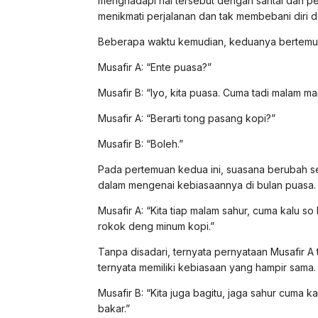
menghadapi hal tersebut dengan santai dan p
menikmati perjalanan dan tak membebani diri 
Beberapa waktu kemudian, keduanya bertemu l
Musafir A: “Ente puasa?”
Musafir B: “Iyo, kita puasa. Cuma tadi malam m
Musafir A: “Berarti tong pasang kopi?”
Musafir B: “Boleh.”
Pada pertemuan kedua ini, suasana berubah sedi
dalam mengenai kebiasaannya di bulan puasa.
Musafir A: “Kita tiap malam sahur, cuma kalu so 
rokok deng minum kopi.”
Tanpa disadari, ternyata pernyataan Musafir 
ternyata memiliki kebiasaan yang hampir sama.
Musafir B: “Kita juga bagitu, jaga sahur cuma k
bakar.”