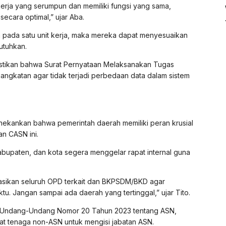
erja yang serumpun dan memiliki fungsi yang sama,
secara optimal,” ujar Aba.
a pada satu unit kerja, maka mereka dapat menyesuaikan
utuhkan.
emastikan bahwa Surat Pernyataan Melaksanakan Tugas
angkatan agar tidak terjadi perbedaan data dalam sistem
enekankan bahwa pemerintah daerah memiliki peran krusial
n CASN ini.
kabupaten, dan kota segera menggelar rapat internal guna
asikan seluruh OPD terkait dan BKPSDM/BKD agar
. Jangan sampai ada daerah yang tertinggal,” ujar Tito.
a Undang-Undang Nomor 20 Tahun 2023 tentang ASN,
kat tenaga non-ASN untuk mengisi jabatan ASN.