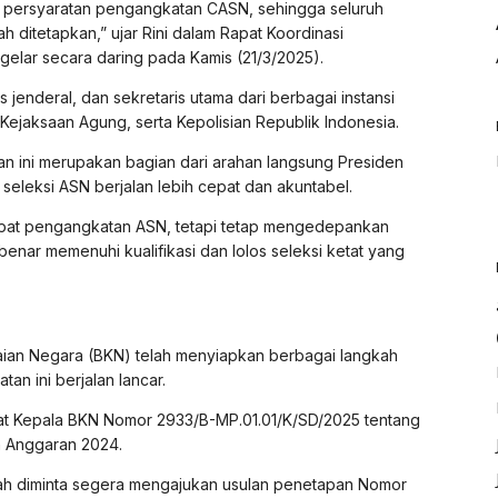
persyaratan pengangkatan CASN, sehingga seluruh
h ditetapkan,” ujar Rini dalam Rapat Koordinasi
lar secara daring pada Kamis (21/3/2025).
ris jenderal, dan sekretaris utama dari berbagai instansi
ejaksaan Agung, serta Kepolisian Republik Indonesia.
an ini merupakan bagian dari arahan langsung Presiden
eleksi ASN berjalan lebih cepat dan akuntabel.
at pengangkatan ASN, tetapi tetap mengedepankan
benar memenuhi kualifikasi dan lolos seleksi ketat yang
an Negara (BKN) telah menyiapkan berbagai langkah
n ini berjalan lancar.
at Kepala BKN Nomor 2933/B-MP.01.01/K/SD/2025 tentang
 Anggaran 2024.
intah diminta segera mengajukan usulan penetapan Nomor