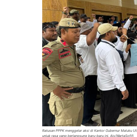
Ratusan PPPK menggelar aksi di Kantor Gubernur Maluku Ut
unjuk rasa yang berlangsung baru-baru ini. Ais/WartaSofifi