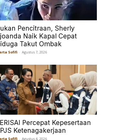
ukan Pencitraan, Sherly
joanda Naik Kapal Cepat
iduga Takut Ombak
rta Sofifi
-
Agustus 7, 2026
ERISAI Percepat Kepesertaan
PJS Ketenagakerjaan
rta Sofifi
-
Agustus 4, 2026