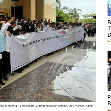
B
T
D
Wa
P
B
ara, menuntut kejelasan status pengangkatan dan hak-hak mereka, dalam
Wa