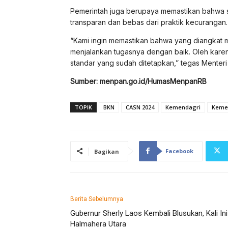
Pemerintah juga berupaya memastikan bahwa s
transparan dan bebas dari praktik kecurangan.
“Kami ingin memastikan bahwa yang diangkat 
menjalankan tugasnya dengan baik. Oleh karena
standar yang sudah ditetapkan,” tegas Menteri
Sumber: menpan.go.id/HumasMenpanRB
TOPIK
BKN
CASN 2024
Kemendagri
Keme
Facebook
Bagikan
Berita Sebelumnya
Gubernur Sherly Laos Kembali Blusukan, Kali Ini
Halmahera Utara