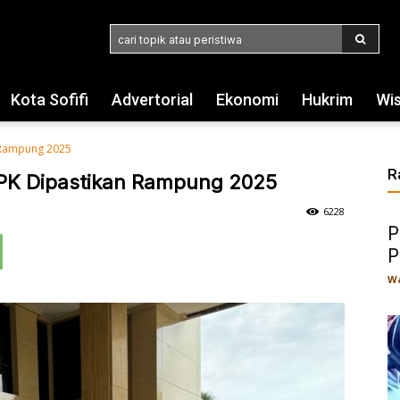
cari topik atau peristiwa
Kota Sofifi
Advertorial
Ekonomi
Hukrim
Wi
 Rampung 2025
R
K Dipastikan Rampung 2025
6228
P
P
Wa