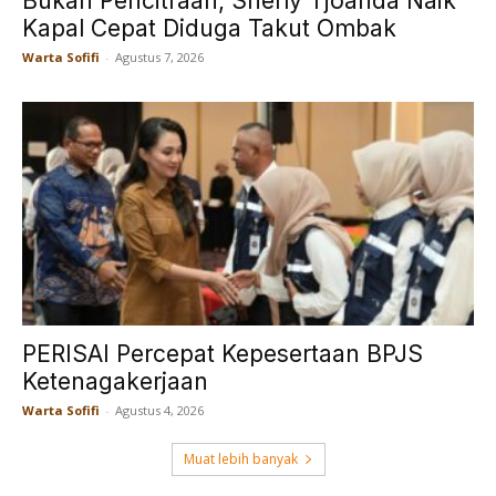
Bukan Pencitraan, Sherly Tjoanda Naik
Kapal Cepat Diduga Takut Ombak
Warta Sofifi
-
Agustus 7, 2026
PERISAI Percepat Kepesertaan BPJS
Ketenagakerjaan
Warta Sofifi
-
Agustus 4, 2026
Muat lebih banyak