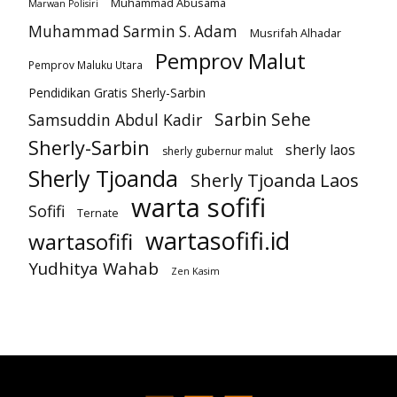
Muhammad Abusama
Marwan Polisiri
Muhammad Sarmin S. Adam
Musrifah Alhadar
Pemprov Malut
Pemprov Maluku Utara
Pendidikan Gratis Sherly-Sarbin
Sarbin Sehe
Samsuddin Abdul Kadir
Sherly-Sarbin
sherly laos
sherly gubernur malut
Sherly Tjoanda
Sherly Tjoanda Laos
warta sofifi
Sofifi
Ternate
wartasofifi.id
wartasofifi
Yudhitya Wahab
Zen Kasim