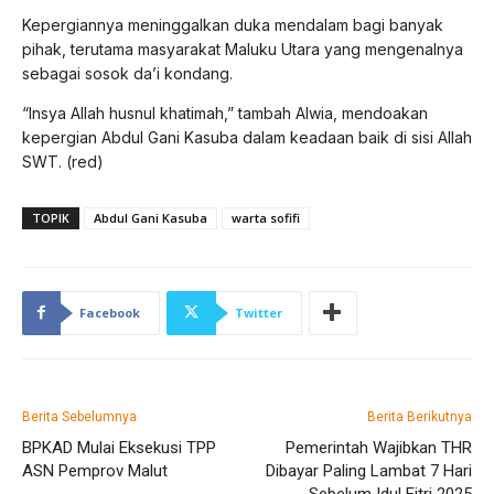
Kepergiannya meninggalkan duka mendalam bagi banyak
pihak, terutama masyarakat Maluku Utara yang mengenalnya
sebagai sosok da’i kondang.
“Insya Allah husnul khatimah,” tambah Alwia, mendoakan
kepergian Abdul Gani Kasuba dalam keadaan baik di sisi Allah
SWT. (red)
TOPIK
Abdul Gani Kasuba
warta sofifi
Facebook
Twitter
Berita Sebelumnya
Berita Berikutnya
BPKAD Mulai Eksekusi TPP
Pemerintah Wajibkan THR
ASN Pemprov Malut
Dibayar Paling Lambat 7 Hari
Sebelum Idul Fitri 2025