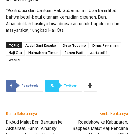
“Kontribusi dan bantuan Pak Gubernur ini, bisa kami lihat
bahwa betul-betul ditanam kemudian dipanen. Dan,
Alhamdulillah hasilnya bisa dirasakan untuk bapak ibu dan
masyarakat,” ungkap Haji Ota.
TOPIK
Abdul Gani Kasuba
Desa Toboino
Dinas Pertanian
Haji Ota
Halmahera Timur
Panen Padi
wartasofifi
Wasilei
Facebook
Twitter
Berita Sebelumnya
Berita Berikutnya
Dikbud Malut Beri Bantuan ke
Roadshow ke Kabupaten,
Alkhairaat, Fahmi Alhabsy:
Bappeda Malut Kaji Rencana