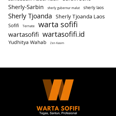
Sherly-Sarbin
sherly laos
sherly gubernur malut
Sherly Tjoanda
Sherly Tjoanda Laos
warta sofifi
Sofifi
Ternate
wartasofifi.id
wartasofifi
Yudhitya Wahab
Zen Kasim