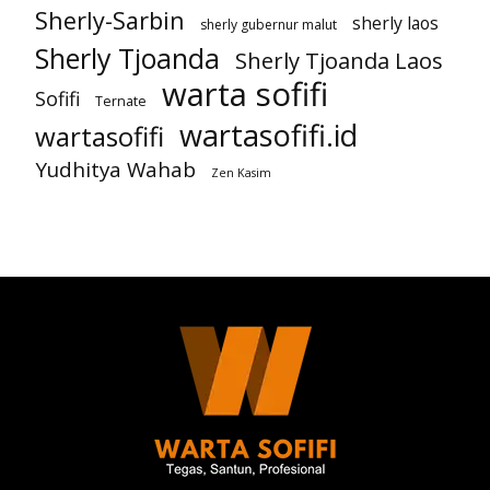
Sherly-Sarbin
sherly laos
sherly gubernur malut
Sherly Tjoanda
Sherly Tjoanda Laos
warta sofifi
Sofifi
Ternate
wartasofifi.id
wartasofifi
Yudhitya Wahab
Zen Kasim