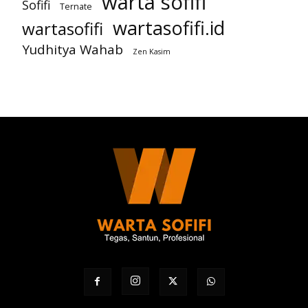
warta sofifi
Sofifi
Ternate
wartasofifi.id
wartasofifi
Yudhitya Wahab
Zen Kasim