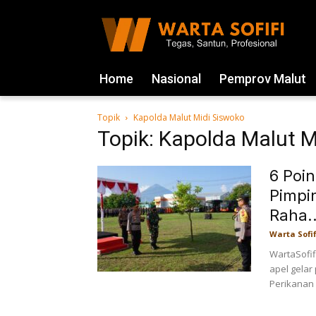
Home
Nasional
Pemprov Malut
Topik
Kapolda Malut Midi Siswoko
Topik: Kapolda Malut M
6 Poi
Pimpi
Raha..
Warta Sofif
WartaSofif
apel gelar
Perikanan 