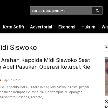
cari topik atau peristiwa
Kota Sofifi
Advertorial
Ekonomi
Hukrim
Wi
idi Siswoko
R
n Arahan Kapolda Midi Siswoko Saat
n Apel Pasukan Operasi Ketupat Kie
.
i
-
April 17, 2023
i.id - Kapolda Maluku Utara (Malu), Midi Siswoko resmi pimpin
 pasukan Ketupat Kie Raha 2023, bertempat, di Lapangan
Nusantara Bastiong, Ternate,...
S
B