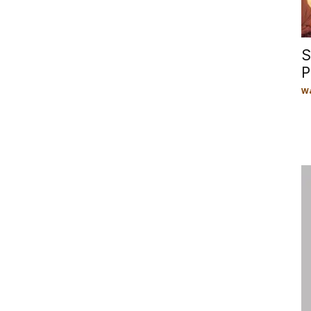
S
P
Wa