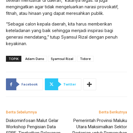
setelah mendaftar di daerah,” katanya tegas. Ia juga
mengingatkan agar tidak mengeluarkan narasi provokatif,
fitnah, atau hinaan yang dapat meresahkan publik.
“Sebagai calon kepala daerah, kita harus memberikan
keteladanan yang baik sehingga menjadi inspirasi bagi
generasi mendatang,” tutup Syamsul Rizal dengan penuh
keyakinan.
TOPIK
Adam Dano
Syamsul Rizal
Tidore
Facebook
Twitter
Berita Sebelumnya
Berita Berikutnya
Diskominfosan Malut Gelar
Pemerintah Provinsi Maluku
Workshop Pengisian Data
Utara Maksimalkan Sektor