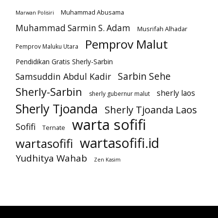
Muhammad Abusama
Marwan Polisiri
Muhammad Sarmin S. Adam
Musrifah Alhadar
Pemprov Malut
Pemprov Maluku Utara
Pendidikan Gratis Sherly-Sarbin
Sarbin Sehe
Samsuddin Abdul Kadir
Sherly-Sarbin
sherly laos
sherly gubernur malut
Sherly Tjoanda
Sherly Tjoanda Laos
warta sofifi
Sofifi
Ternate
wartasofifi.id
wartasofifi
Yudhitya Wahab
Zen Kasim