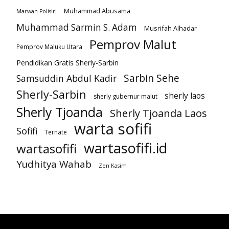
Muhammad Abusama
Marwan Polisiri
Muhammad Sarmin S. Adam
Musrifah Alhadar
Pemprov Malut
Pemprov Maluku Utara
Pendidikan Gratis Sherly-Sarbin
Sarbin Sehe
Samsuddin Abdul Kadir
Sherly-Sarbin
sherly laos
sherly gubernur malut
Sherly Tjoanda
Sherly Tjoanda Laos
warta sofifi
Sofifi
Ternate
wartasofifi.id
wartasofifi
Yudhitya Wahab
Zen Kasim